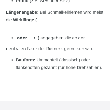
Profil:
(z.B. SPA oder SPZ).
Längenangabe:
Bei Schmalkeilriemen wird meist
die
Wirklänge (
oder
)
angegeben, die an der
neutralen Faser des Riemens gemessen wird.
Bauform:
Ummantelt (klassisch) oder
flankenoffen gezahnt (für hohe Drehzahlen).