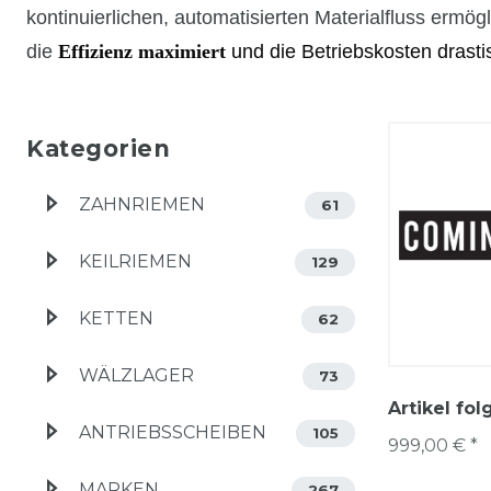
kontinuierlichen, automatisierten Materialfluss ermög
die
Effizienz maximiert
und die Betriebskosten drasti
Kategorien
ZAHNRIEMEN
61
KEILRIEMEN
129
KETTEN
62
WÄLZLAGER
73
Artikel fol
ANTRIEBSSCHEIBEN
105
999,00 € *
MARKEN
267